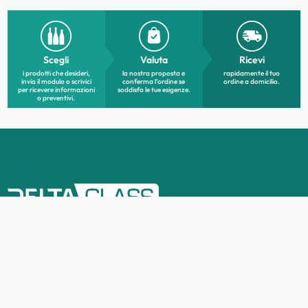
Scegli
Valuta
Ricevi
i prodotti che desideri,
la nostra proposta e
rapidamente il tuo
invia il modulo o scrivici
conferma l’ordine se
ordine a domicilio.
per ricevere informazioni
soddisfa le tue esigenze.
o preventivi.
MENU
Home
Chi siamo
Contatti