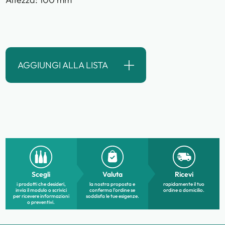
AGGIUNGI ALLA LISTA
Scegli
Valuta
Ricevi
i prodotti che desideri,
la nostra proposta e
rapidamente il tuo
invia il modulo o scrivici
conferma l’ordine se
ordine a domicilio.
per ricevere informazioni
soddisfa le tue esigenze.
o preventivi.