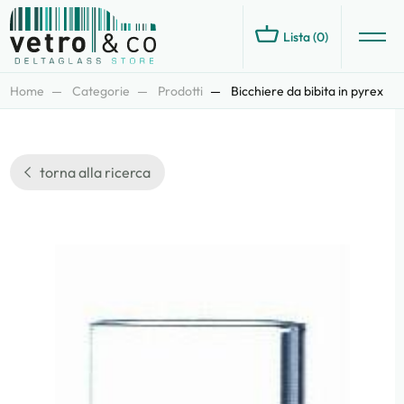
Lista (
0
)
Home
Categorie
Prodotti
Bicchiere da bibita in pyrex
torna alla ricerca