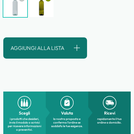
AGGIUNGI ALLA LISTA
Scegli
Valuta
Ricevi
i prodotti che desideri,
la nostra proposta e
rapidamente il tuo
invia il modulo o scrivici
conferma l’ordine se
ordine a domicilio.
per ricevere informazioni
soddisfa le tue esigenze.
o preventivi.