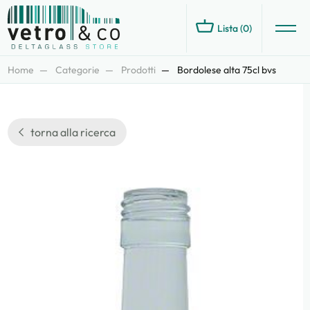
Lista (
0
)
Home
Categorie
Prodotti
Bordolese alta 75cl bvs
torna alla ricerca